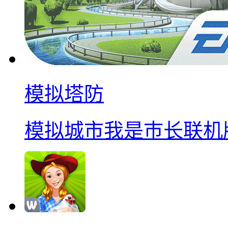
模拟塔防
模拟城市我是巿长联机