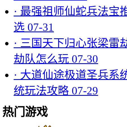
·
最强祖师仙蛇兵法宝
选
07-31
·
三国天下归心张梁雷
劫队怎么玩
07-30
·
大道仙途极道圣兵系
统玩法攻略
07-29
热门游戏