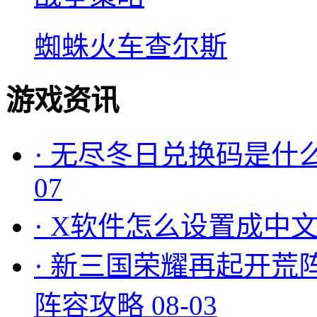
蜘蛛火车查尔斯
游戏资讯
·
无尽冬日兑换码是什么
07
·
X软件怎么设置成中文
·
新三国荣耀再起开荒
阵容攻略
08-03