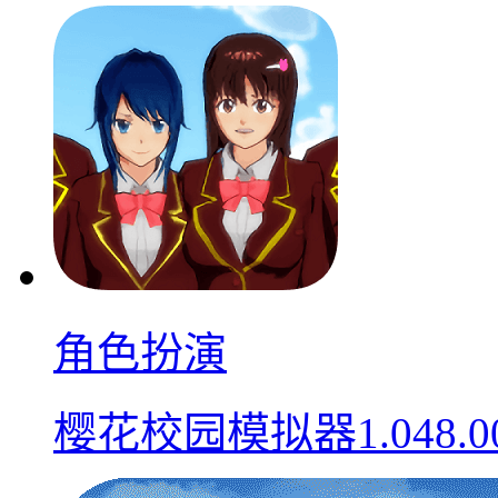
角色扮演
樱花校园模拟器1.048.