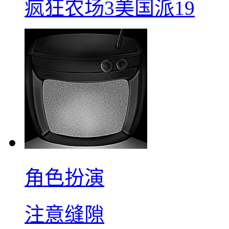
疯狂农场3美国派19
角色扮演
注意缝隙