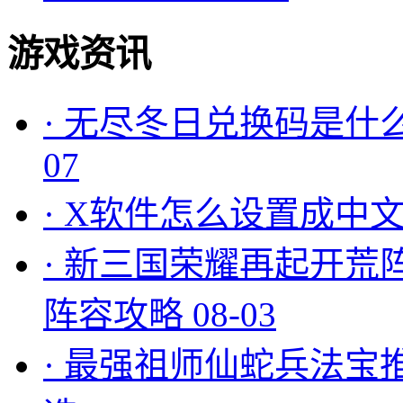
游戏资讯
·
无尽冬日兑换码是什么
07
·
X软件怎么设置成中文
·
新三国荣耀再起开荒
阵容攻略
08-03
·
最强祖师仙蛇兵法宝