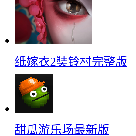
纸嫁衣2奘铃村完整版
甜瓜游乐场最新版