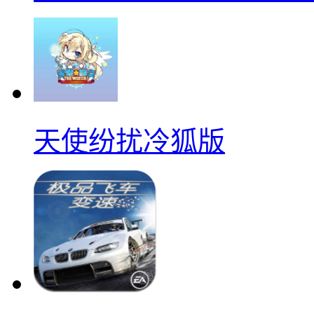
天使纷扰冷狐版