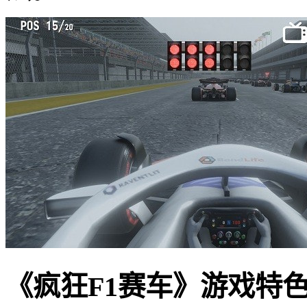
《疯狂F1赛车》游戏特