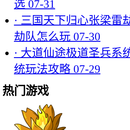
选
07-31
·
三国天下归心张梁雷
劫队怎么玩
07-30
·
大道仙途极道圣兵系
统玩法攻略
07-29
热门游戏