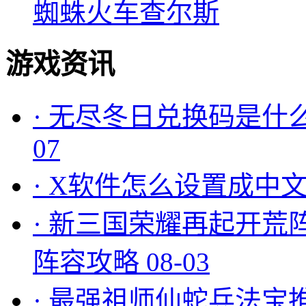
蜘蛛火车查尔斯
游戏资讯
·
无尽冬日兑换码是什么
07
·
X软件怎么设置成中文
·
新三国荣耀再起开荒
阵容攻略
08-03
·
最强祖师仙蛇兵法宝