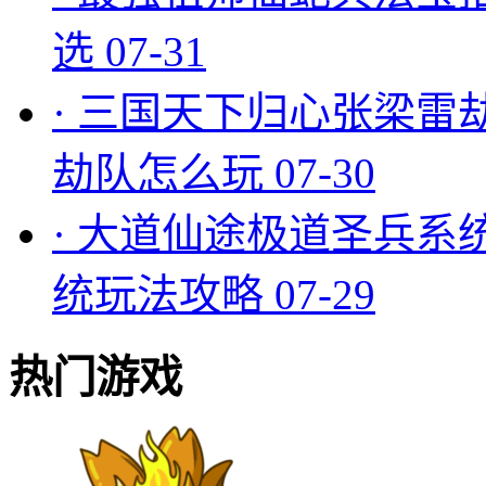
选
07-31
·
三国天下归心张梁雷
劫队怎么玩
07-30
·
大道仙途极道圣兵系
统玩法攻略
07-29
热门游戏