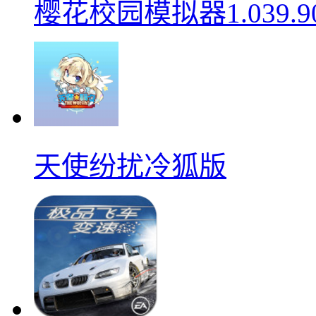
樱花校园模拟器1.039.9
天使纷扰冷狐版