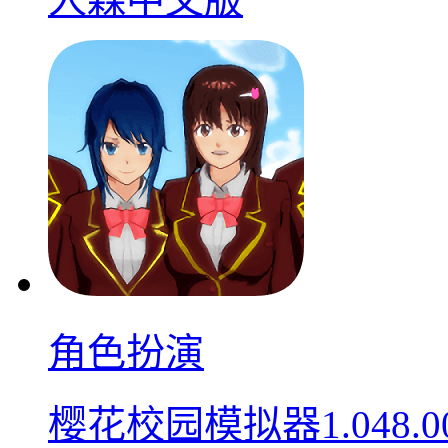
角色扮演
樱花校园模拟器1.048.