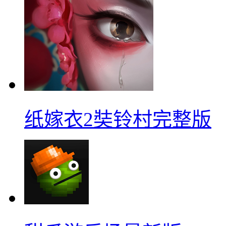
纸嫁衣2奘铃村完整版