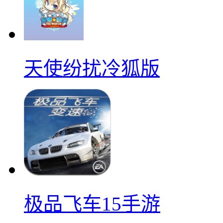
天使纷扰冷狐版
极品飞车15手游