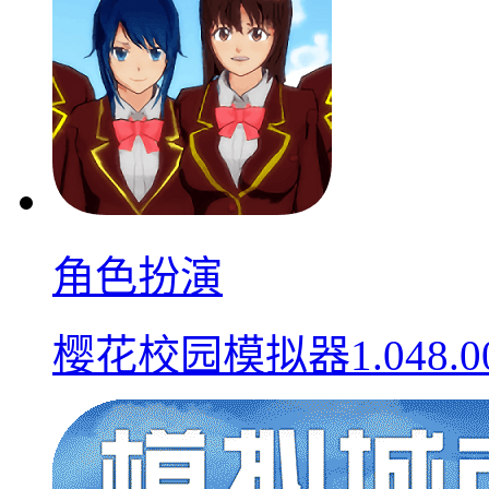
角色扮演
樱花校园模拟器1.048.