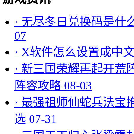
·
无尽冬日兑换码是什么
07
·
X软件怎么设置成中文
·
新三国荣耀再起开荒
阵容攻略
08-03
·
最强祖师仙蛇兵法宝
选
07-31