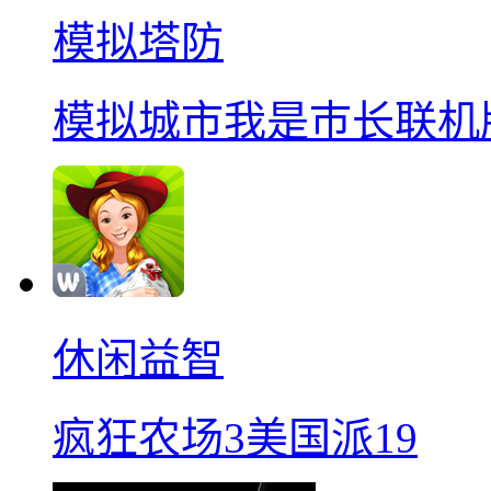
模拟塔防
模拟城市我是巿长联机
休闲益智
疯狂农场3美国派19