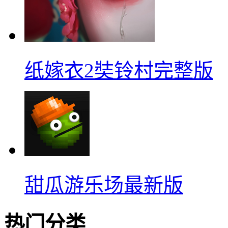
纸嫁衣2奘铃村完整版
甜瓜游乐场最新版
热门分类