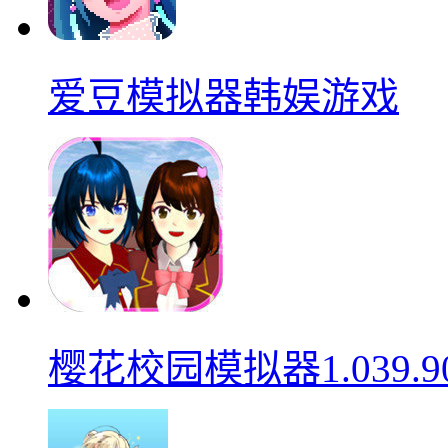
爱豆模拟器韩娱游戏
樱花校园模拟器1.039.9