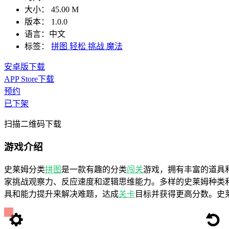
大小：
45.00 M
版本：
1.0.0
语言：
中文
标签：
拼图
轻松
挑战
魔法
安卓版下载
APP Store下载
预约
已下架
扫描二维码下载
游戏介绍
史莱姆分类
拼图
是一款有趣的分类
闯关
游戏，拥有丰富的道具
家挑战观察力、反应速度和逻辑思维能力。多样的史莱姆种类
具和能力提升来解决难题，达成
关卡
目标并获得更高分数。史