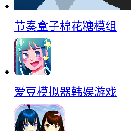
节奏盒子棉花糖模组
爱豆模拟器韩娱游戏