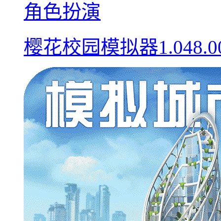
角色扮演
樱花校园模拟器1.048.