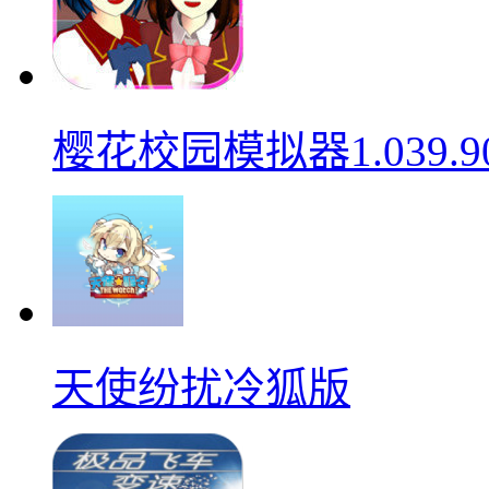
樱花校园模拟器1.039.9
天使纷扰冷狐版