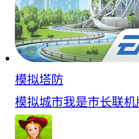
模拟塔防
模拟城市我是巿长联机