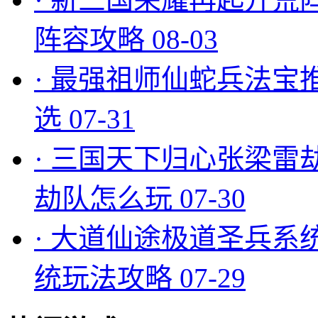
阵容攻略
08-03
·
最强祖师仙蛇兵法宝
选
07-31
·
三国天下归心张梁雷
劫队怎么玩
07-30
·
大道仙途极道圣兵系
统玩法攻略
07-29