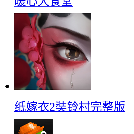
暖心大食堂
纸嫁衣2奘铃村完整版