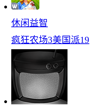
休闲益智
疯狂农场3美国派19