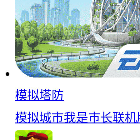
模拟塔防
模拟城市我是巿长联机