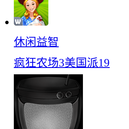
休闲益智
疯狂农场3美国派19