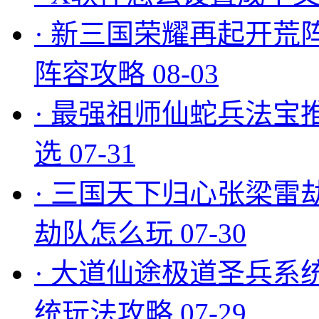
·
新三国荣耀再起开荒
阵容攻略
08-03
·
最强祖师仙蛇兵法宝
选
07-31
·
三国天下归心张梁雷
劫队怎么玩
07-30
·
大道仙途极道圣兵系
统玩法攻略
07-29