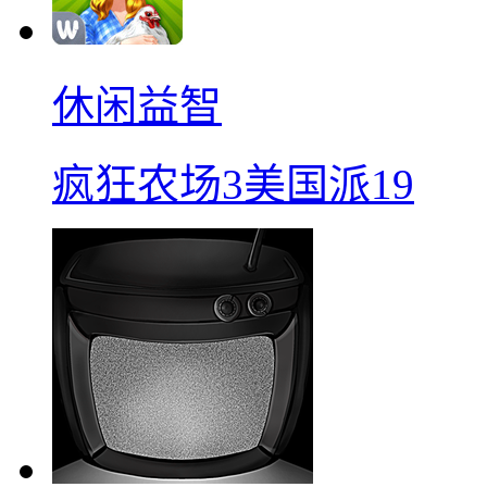
休闲益智
疯狂农场3美国派19