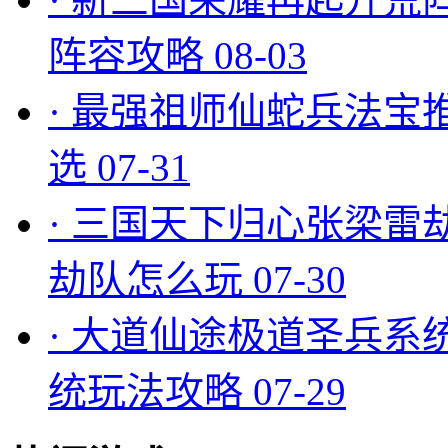
阵容攻略
08-03
·
最强祖师仙蛇兵法宝
选
07-31
·
三国天下归心张梁雷
劫队怎么玩
07-30
·
大道仙途极道圣兵系
统玩法攻略
07-29