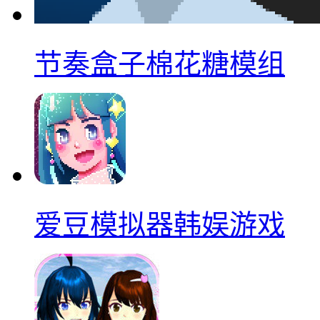
节奏盒子棉花糖模组
爱豆模拟器韩娱游戏