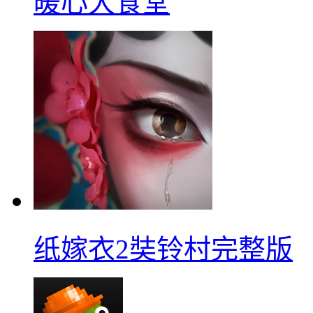
暖心大食堂
纸嫁衣2奘铃村完整版