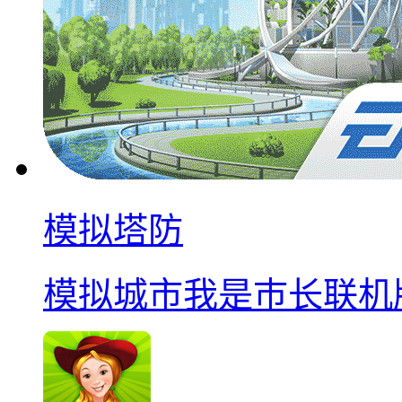
模拟塔防
模拟城市我是巿长联机