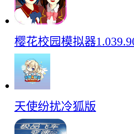
樱花校园模拟器1.039.9
天使纷扰冷狐版