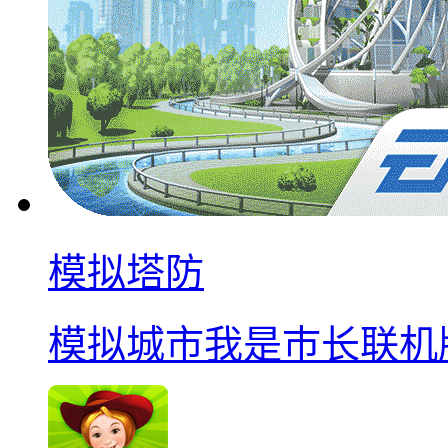
模拟塔防
模拟城市我是巿长联机