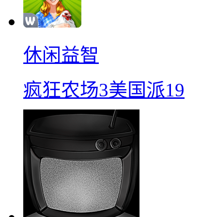
休闲益智
疯狂农场3美国派19