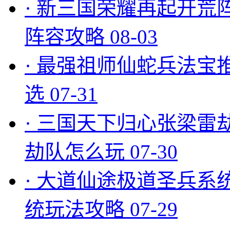
·
新三国荣耀再起开荒
阵容攻略
08-03
·
最强祖师仙蛇兵法宝
选
07-31
·
三国天下归心张梁雷
劫队怎么玩
07-30
·
大道仙途极道圣兵系
统玩法攻略
07-29