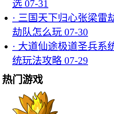
选
07-31
·
三国天下归心张梁雷
劫队怎么玩
07-30
·
大道仙途极道圣兵系
统玩法攻略
07-29
热门游戏