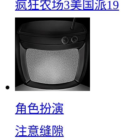
疯狂农场3美国派19
角色扮演
注意缝隙