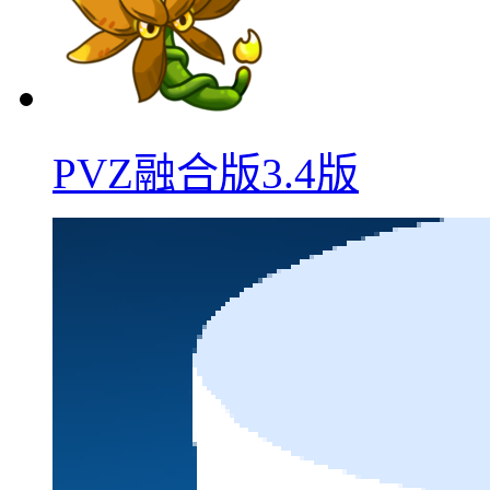
PVZ融合版3.4版