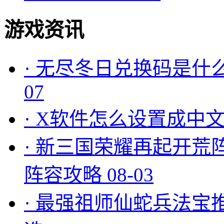
游戏资讯
·
无尽冬日兑换码是什么
07
·
X软件怎么设置成中文
·
新三国荣耀再起开荒
阵容攻略
08-03
·
最强祖师仙蛇兵法宝