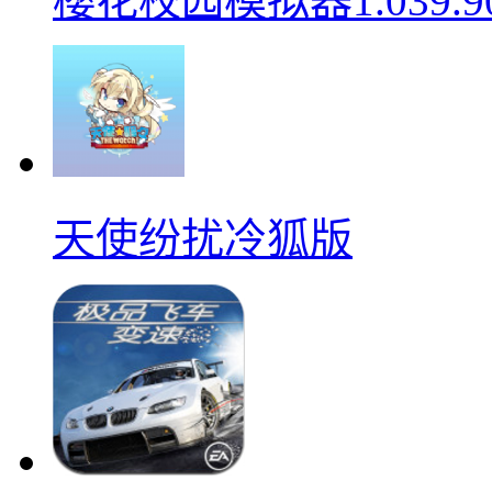
樱花校园模拟器1.039.9
天使纷扰冷狐版