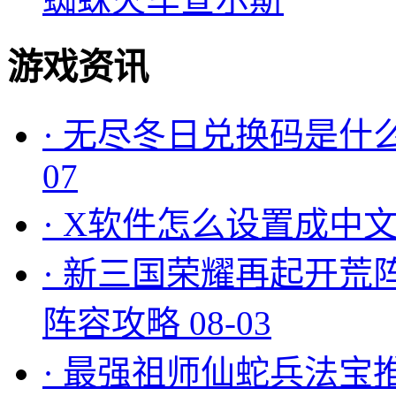
游戏资讯
·
无尽冬日兑换码是什么
07
·
X软件怎么设置成中文
·
新三国荣耀再起开荒
阵容攻略
08-03
·
最强祖师仙蛇兵法宝