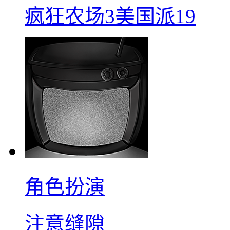
疯狂农场3美国派19
角色扮演
注意缝隙