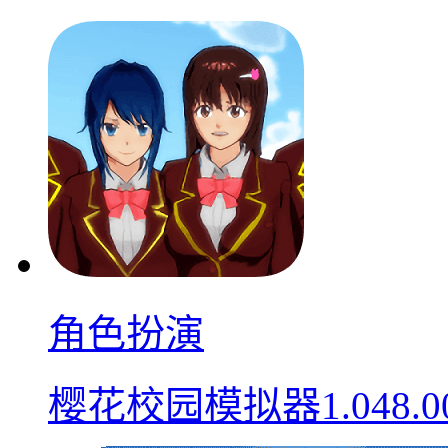
角色扮演
樱花校园模拟器1.048.