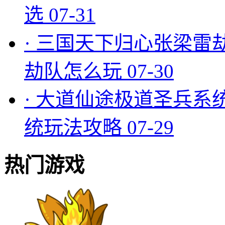
选
07-31
·
三国天下归心张梁雷
劫队怎么玩
07-30
·
大道仙途极道圣兵系
统玩法攻略
07-29
热门游戏