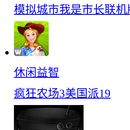
模拟城市我是巿长联机
休闲益智
疯狂农场3美国派19