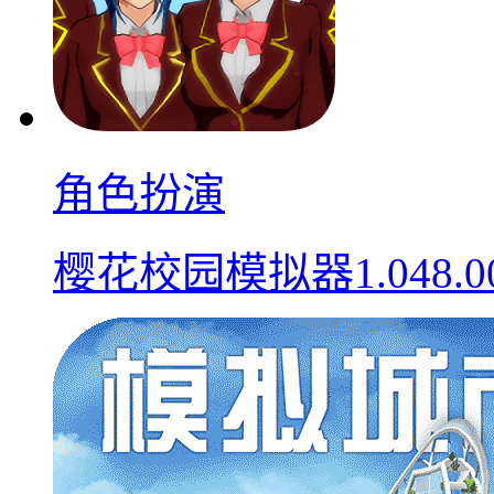
角色扮演
樱花校园模拟器1.048.