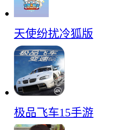
天使纷扰冷狐版
极品飞车15手游