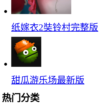
纸嫁衣2奘铃村完整版
甜瓜游乐场最新版
热门分类