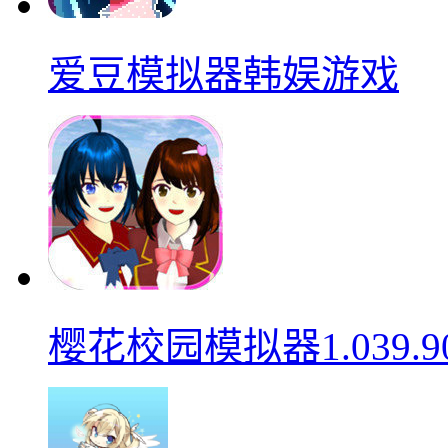
爱豆模拟器韩娱游戏
樱花校园模拟器1.039.9