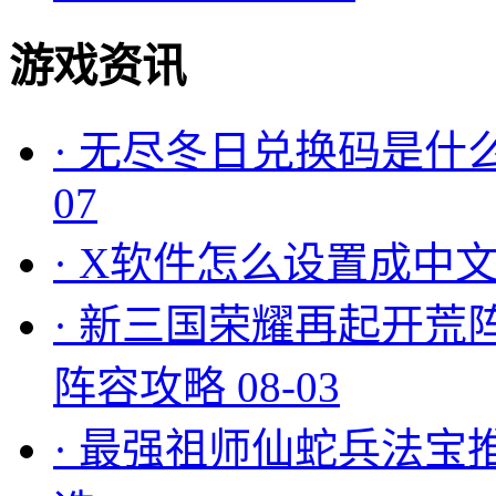
游戏资讯
·
无尽冬日兑换码是什么
07
·
X软件怎么设置成中文
·
新三国荣耀再起开荒
阵容攻略
08-03
·
最强祖师仙蛇兵法宝