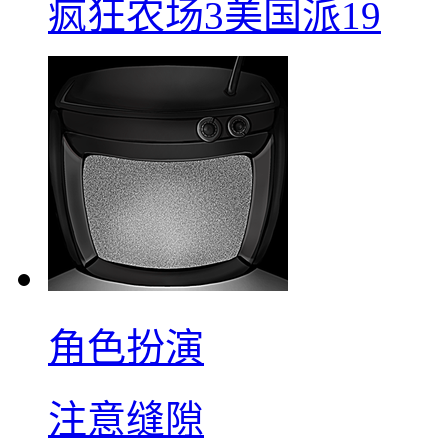
疯狂农场3美国派19
角色扮演
注意缝隙