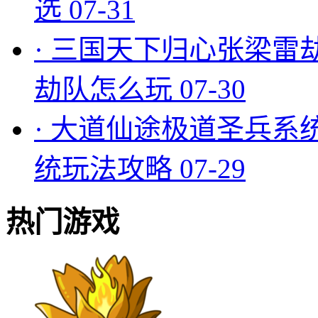
选
07-31
·
三国天下归心张梁雷
劫队怎么玩
07-30
·
大道仙途极道圣兵系
统玩法攻略
07-29
热门游戏