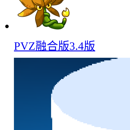
PVZ融合版3.4版