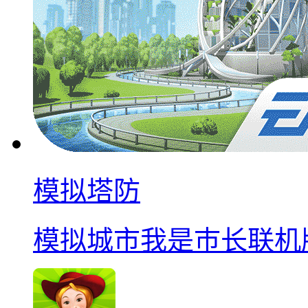
模拟塔防
模拟城市我是巿长联机