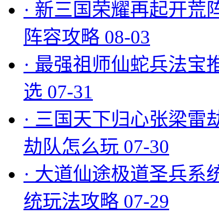
·
新三国荣耀再起开荒
阵容攻略
08-03
·
最强祖师仙蛇兵法宝
选
07-31
·
三国天下归心张梁雷
劫队怎么玩
07-30
·
大道仙途极道圣兵系
统玩法攻略
07-29