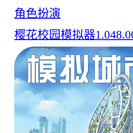
角色扮演
樱花校园模拟器1.048.