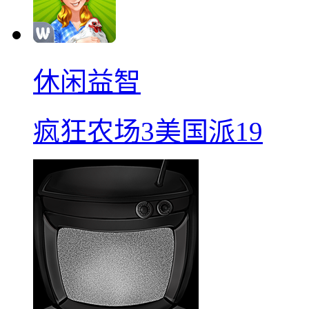
休闲益智
疯狂农场3美国派19