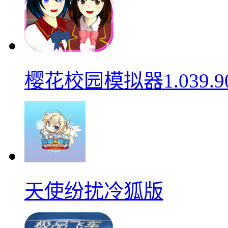
樱花校园模拟器1.039.9
天使纷扰冷狐版