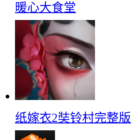
暖心大食堂
纸嫁衣2奘铃村完整版