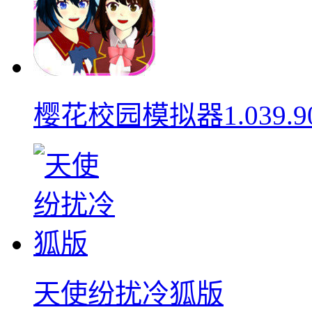
樱花校园模拟器1.039.9
天使纷扰冷狐版