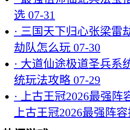
选
07-31
·
三国天下归心张梁雷
劫队怎么玩
07-30
·
大道仙途极道圣兵系
统玩法攻略
07-29
·
上古王冠2026最强阵
上古王冠2026最强阵