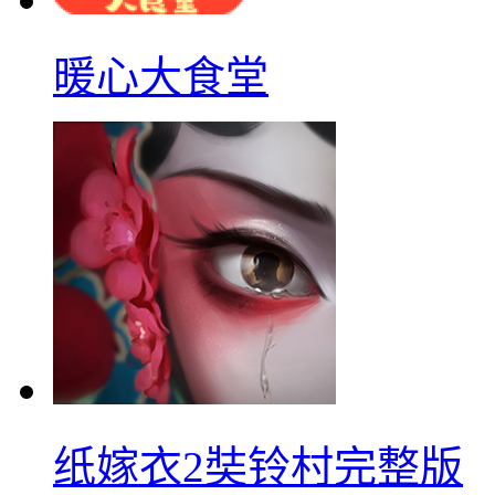
暖心大食堂
纸嫁衣2奘铃村完整版