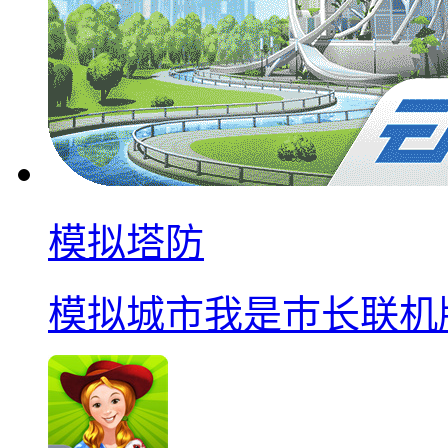
模拟塔防
模拟城市我是巿长联机