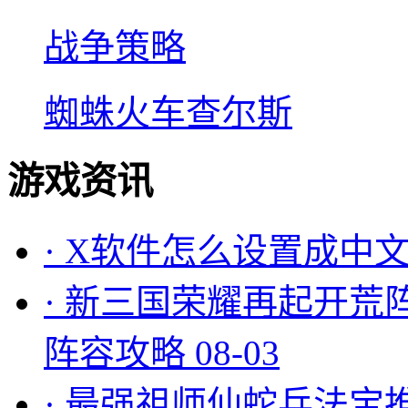
战争策略
蜘蛛火车查尔斯
游戏资讯
·
X软件怎么设置成中文
·
新三国荣耀再起开荒
阵容攻略
08-03
·
最强祖师仙蛇兵法宝