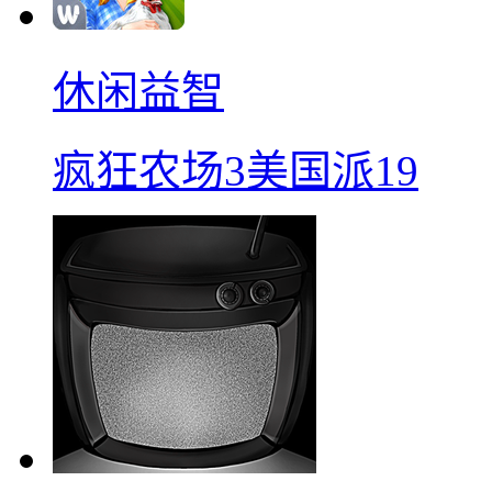
休闲益智
疯狂农场3美国派19