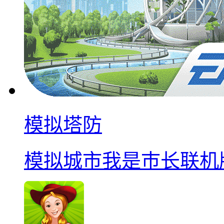
模拟塔防
模拟城市我是巿长联机