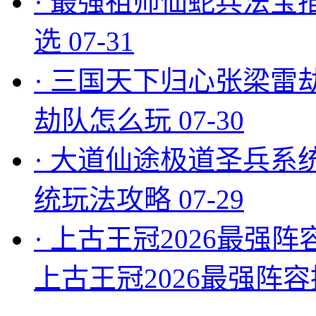
·
最强祖师仙蛇兵法宝
选
07-31
·
三国天下归心张梁雷
劫队怎么玩
07-30
·
大道仙途极道圣兵系
统玩法攻略
07-29
·
上古王冠2026最强阵
上古王冠2026最强阵