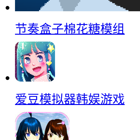
节奏盒子棉花糖模组
爱豆模拟器韩娱游戏