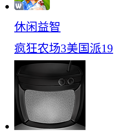
休闲益智
疯狂农场3美国派19