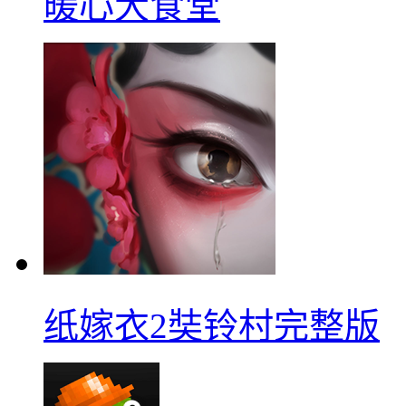
暖心大食堂
纸嫁衣2奘铃村完整版