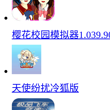
樱花校园模拟器1.039.9
天使纷扰冷狐版