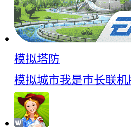
模拟塔防
模拟城市我是巿长联机