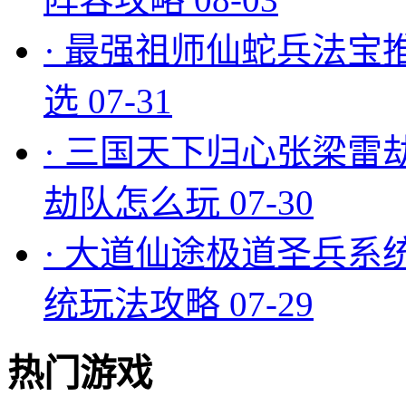
·
最强祖师仙蛇兵法宝
选
07-31
·
三国天下归心张梁雷
劫队怎么玩
07-30
·
大道仙途极道圣兵系
统玩法攻略
07-29
热门游戏