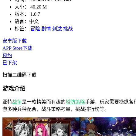
大小：
40.20 M
版本：
1.0.7
语言：
中文
标签：
冒险
剧情
刺激
挑战
安卓版下载
APP Store下载
预约
已下架
扫描二维码下载
游戏介绍
亚特
战争
是一款精美而有趣的
塔防
策略
手游，玩家需要操纵各
游多种兵种配合，战斗策略考量，挑战排行榜等。