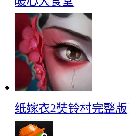
暖心大食堂
纸嫁衣2奘铃村完整版