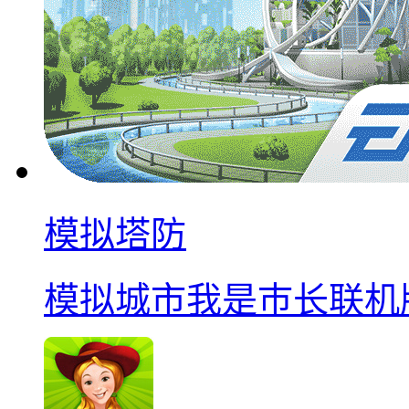
模拟塔防
模拟城市我是巿长联机