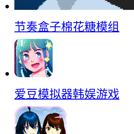
节奏盒子棉花糖模组
爱豆模拟器韩娱游戏