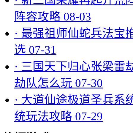
阵容攻略
08-03
·
最强祖师仙蛇兵法宝
选
07-31
·
三国天下归心张梁雷
劫队怎么玩
07-30
·
大道仙途极道圣兵系
统玩法攻略
07-29