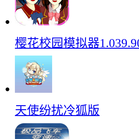
樱花校园模拟器1.039.9
天使纷扰冷狐版