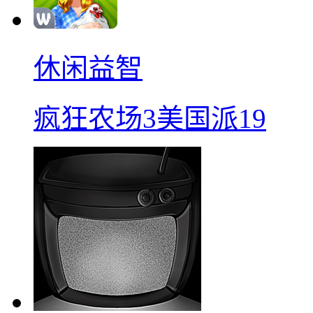
休闲益智
疯狂农场3美国派19