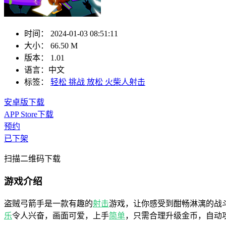
时间：
2024-01-03 08:51:11
大小：
66.50 M
版本：
1.01
语言：
中文
标签：
轻松
挑战
放松
火柴人射击
安卓版下载
APP Store下载
预约
已下架
扫描二维码下载
游戏介绍
盗贼弓箭手是一款有趣的
射击
游戏，让你感受到酣畅淋漓的战
乐
令人兴奋，画面可爱，上手
简单
，只需合理升级金币，自动