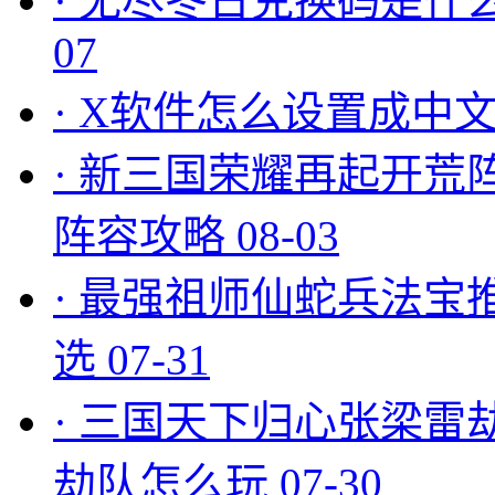
·
无尽冬日兑换码是什么
07
·
X软件怎么设置成中文
·
新三国荣耀再起开荒
阵容攻略
08-03
·
最强祖师仙蛇兵法宝
选
07-31
·
三国天下归心张梁雷
劫队怎么玩
07-30