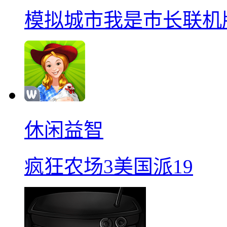
模拟城市我是巿长联机
休闲益智
疯狂农场3美国派19