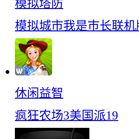
模拟塔防
模拟城市我是巿长联机
休闲益智
疯狂农场3美国派19