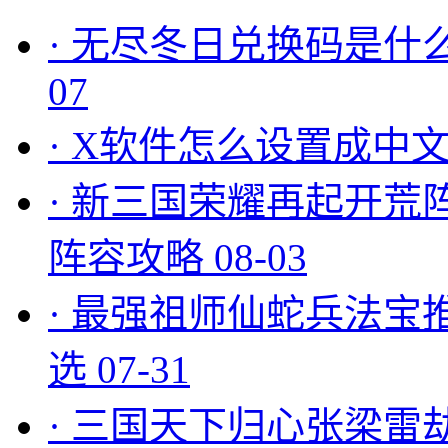
·
无尽冬日兑换码是什么
07
·
X软件怎么设置成中文
·
新三国荣耀再起开荒
阵容攻略
08-03
·
最强祖师仙蛇兵法宝
选
07-31
·
三国天下归心张梁雷