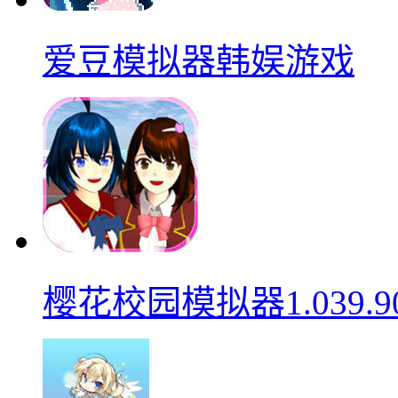
爱豆模拟器韩娱游戏
樱花校园模拟器1.039.9