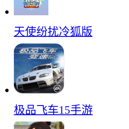
天使纷扰冷狐版
极品飞车15手游