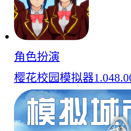
角色扮演
樱花校园模拟器1.048.