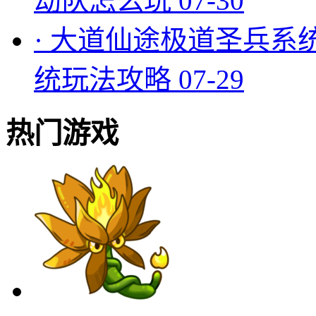
劫队怎么玩
07-30
·
大道仙途极道圣兵系
统玩法攻略
07-29
热门游戏