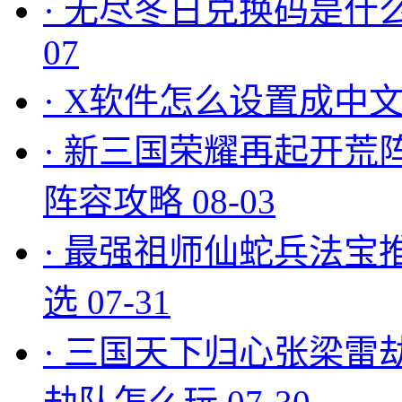
·
无尽冬日兑换码是什么
07
·
X软件怎么设置成中文
·
新三国荣耀再起开荒
阵容攻略
08-03
·
最强祖师仙蛇兵法宝
选
07-31
·
三国天下归心张梁雷