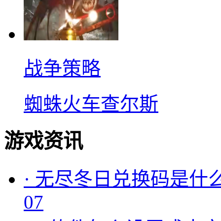
战争策略
蜘蛛火车查尔斯
游戏资讯
·
无尽冬日兑换码是什么
07