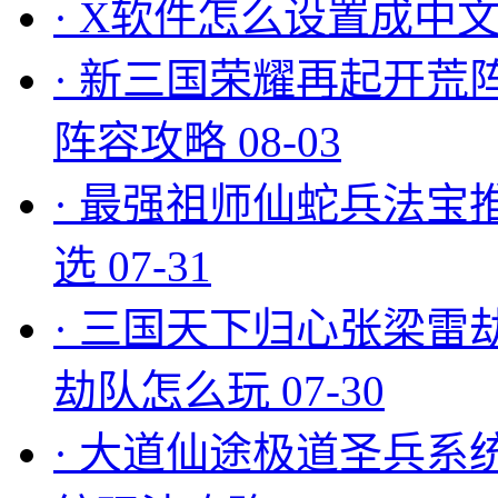
·
X软件怎么设置成中文
·
新三国荣耀再起开荒
阵容攻略
08-03
·
最强祖师仙蛇兵法宝
选
07-31
·
三国天下归心张梁雷
劫队怎么玩
07-30
·
大道仙途极道圣兵系