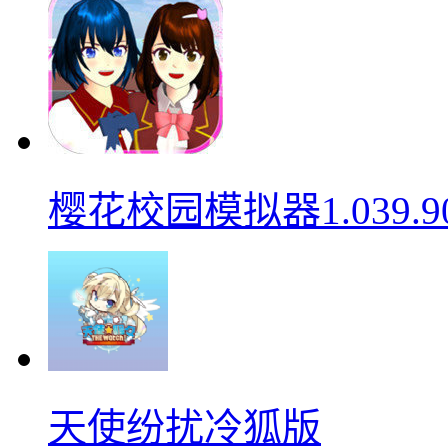
樱花校园模拟器1.039.9
天使纷扰冷狐版