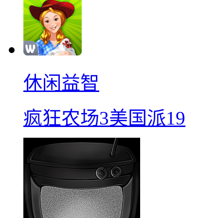
休闲益智
疯狂农场3美国派19