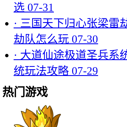
选
07-31
·
三国天下归心张梁雷
劫队怎么玩
07-30
·
大道仙途极道圣兵系
统玩法攻略
07-29
热门游戏