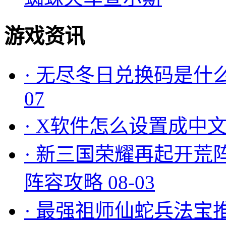
游戏资讯
·
无尽冬日兑换码是什么
07
·
X软件怎么设置成中文
·
新三国荣耀再起开荒
阵容攻略
08-03
·
最强祖师仙蛇兵法宝