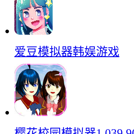
爱豆模拟器韩娱游戏
樱花校园模拟器1.039.9