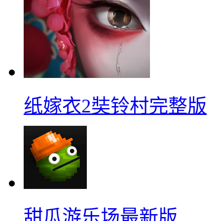
纸嫁衣2奘铃村完整版
甜瓜游乐场最新版