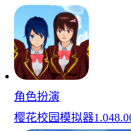
角色扮演
樱花校园模拟器1.048.