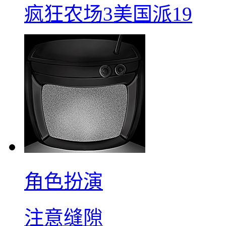
疯狂农场3美国派19
角色扮演
注意缝隙