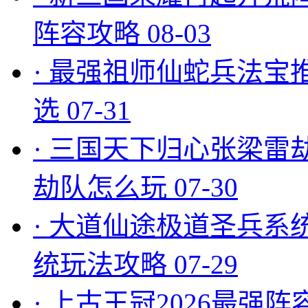
阵容攻略
08-03
·
最强祖师仙蛇兵法宝
选
07-31
·
三国天下归心张梁雷
劫队怎么玩
07-30
·
大道仙途极道圣兵系
统玩法攻略
07-29
·
上古王冠2026最强阵