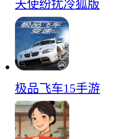
天使纷扰冷狐版
极品飞车15手游