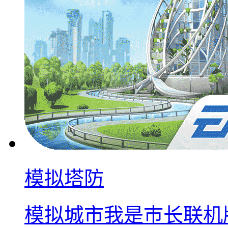
模拟塔防
模拟城市我是巿长联机