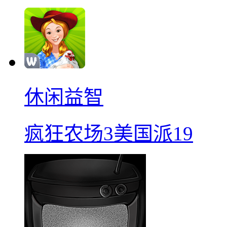
休闲益智
疯狂农场3美国派19