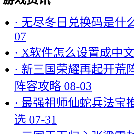
·
无尽冬日兑换码是什么
07
·
X软件怎么设置成中文
·
新三国荣耀再起开荒
阵容攻略
08-03
·
最强祖师仙蛇兵法宝
选
07-31