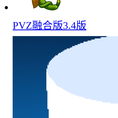
PVZ融合版3.4版