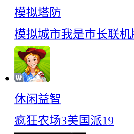
模拟塔防
模拟城市我是巿长联机
休闲益智
疯狂农场3美国派19