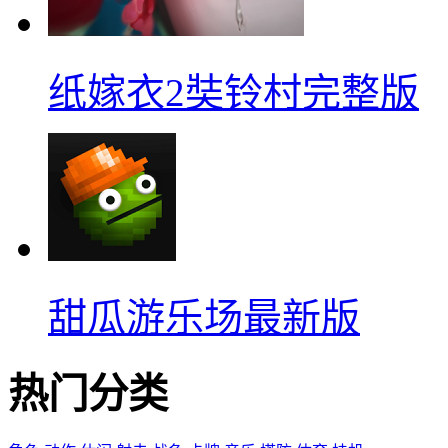
纸嫁衣2奘铃村完整版
甜瓜游乐场最新版
热门分类