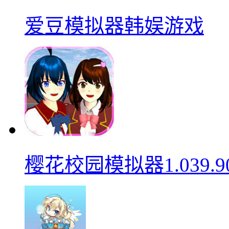
爱豆模拟器韩娱游戏
樱花校园模拟器1.039.9