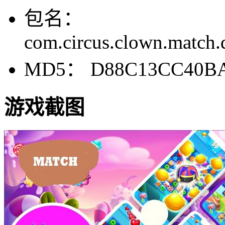
包名：
com.circus.clown.match.d
MD5： D88C13CC40BA
游戏截图