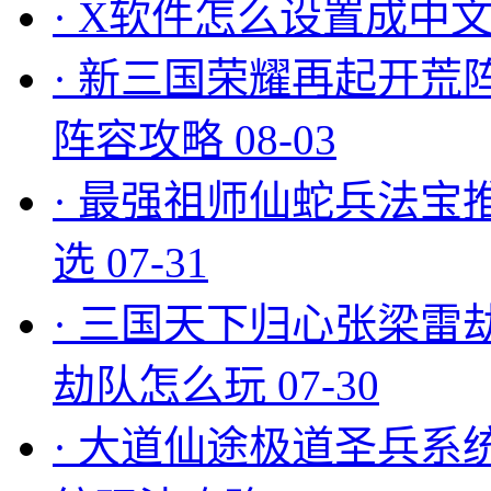
·
X软件怎么设置成中文
·
新三国荣耀再起开荒
阵容攻略
08-03
·
最强祖师仙蛇兵法宝
选
07-31
·
三国天下归心张梁雷
劫队怎么玩
07-30
·
大道仙途极道圣兵系