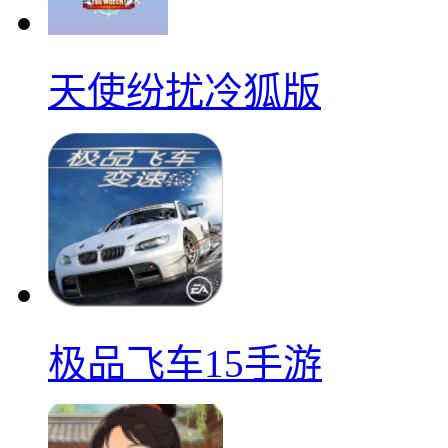
天使纷扰冷狐版
极品飞车15手游