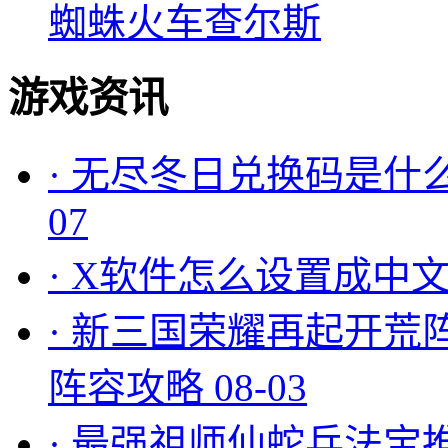
蜘蛛火车查尔斯
游戏资讯
·
无尽冬日兑换码是什么
07
·
X软件怎么设置成中文
·
新三国荣耀再起开荒
阵容攻略
08-03
·
最强祖师仙蛇兵法宝