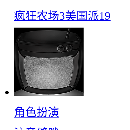
疯狂农场3美国派19
角色扮演