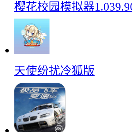
樱花校园模拟器1.039.9
天使纷扰冷狐版