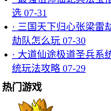
选
07-31
·
三国天下归心张梁雷
劫队怎么玩
07-30
·
大道仙途极道圣兵系
统玩法攻略
07-29
热门游戏