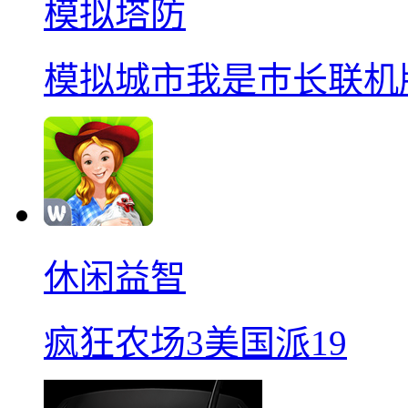
模拟塔防
模拟城市我是巿长联机
休闲益智
疯狂农场3美国派19