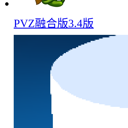
PVZ融合版3.4版