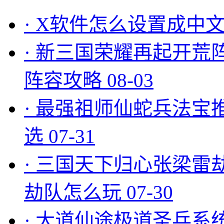
·
X软件怎么设置成中文
·
新三国荣耀再起开荒
阵容攻略
08-03
·
最强祖师仙蛇兵法宝
选
07-31
·
三国天下归心张梁雷
劫队怎么玩
07-30
·
大道仙途极道圣兵系