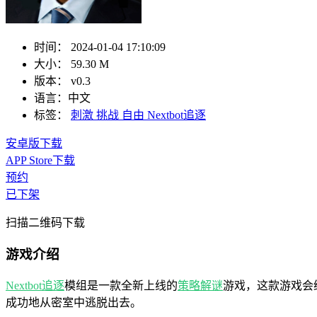
时间：
2024-01-04 17:10:09
大小：
59.30 M
版本：
v0.3
语言：
中文
标签：
刺激
挑战
自由
Nextbot追逐
安卓版下载
APP Store下载
预约
已下架
扫描二维码下载
游戏介绍
Nextbot追逐
模组是一款全新上线的
策略
解谜
游戏，这款游戏会
成功地从密室中逃脱出去。