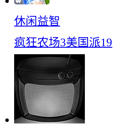
休闲益智
疯狂农场3美国派19