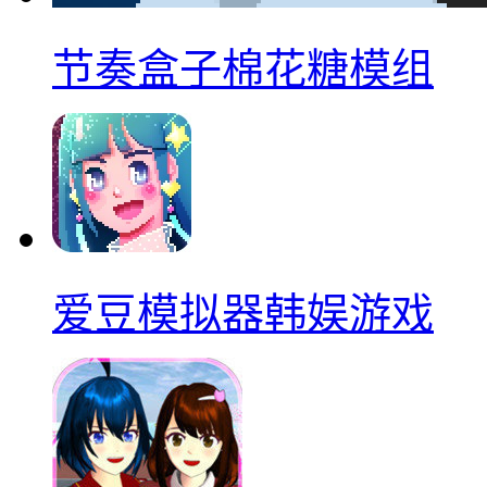
节奏盒子棉花糖模组
爱豆模拟器韩娱游戏