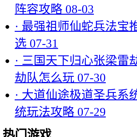
阵容攻略
08-03
·
最强祖师仙蛇兵法宝
选
07-31
·
三国天下归心张梁雷
劫队怎么玩
07-30
·
大道仙途极道圣兵系
统玩法攻略
07-29
热门游戏