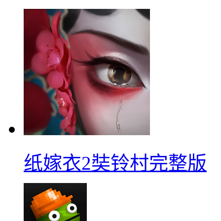
纸嫁衣2奘铃村完整版