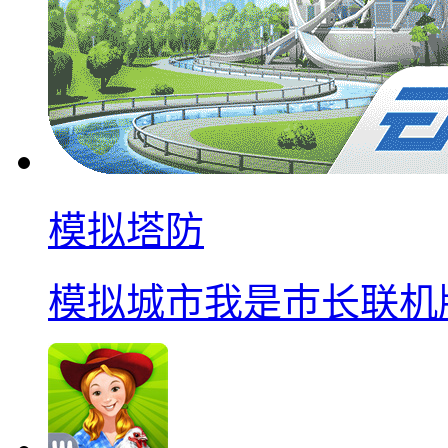
模拟塔防
模拟城市我是巿长联机