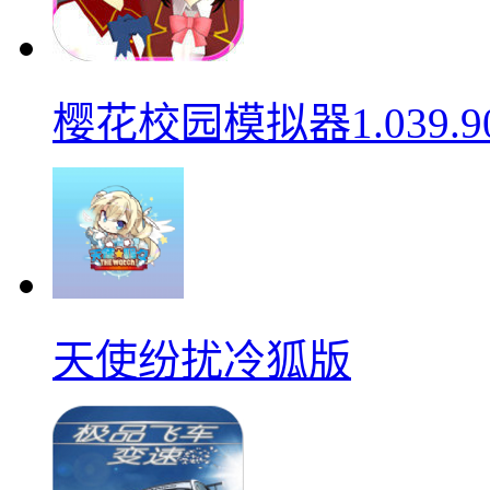
樱花校园模拟器1.039.9
天使纷扰冷狐版