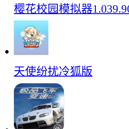
樱花校园模拟器1.039.9
天使纷扰冷狐版