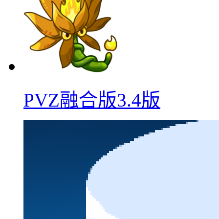
PVZ融合版3.4版