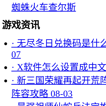
蜘蛛火车查尔斯
游戏资讯
·
无尽冬日兑换码是什么
07
·
X软件怎么设置成中文
·
新三国荣耀再起开荒
阵容攻略
08-03