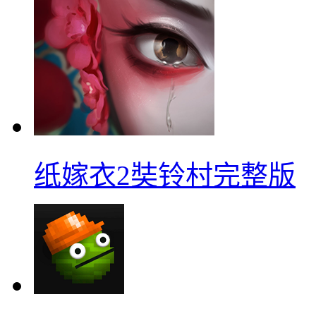
纸嫁衣2奘铃村完整版