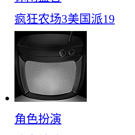
疯狂农场3美国派19
角色扮演