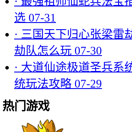
·
最强祖师仙蛇兵法宝
选
07-31
·
三国天下归心张梁雷
劫队怎么玩
07-30
·
大道仙途极道圣兵系
统玩法攻略
07-29
热门游戏