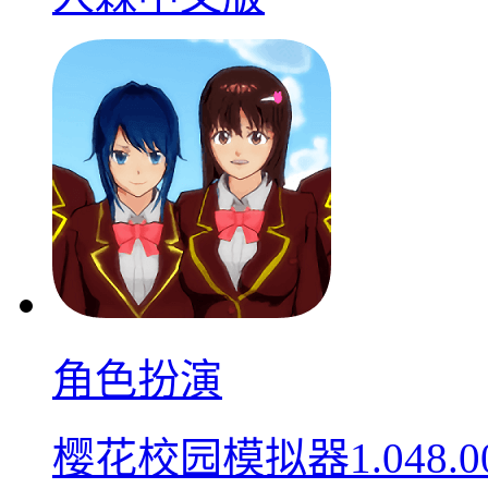
角色扮演
樱花校园模拟器1.048.