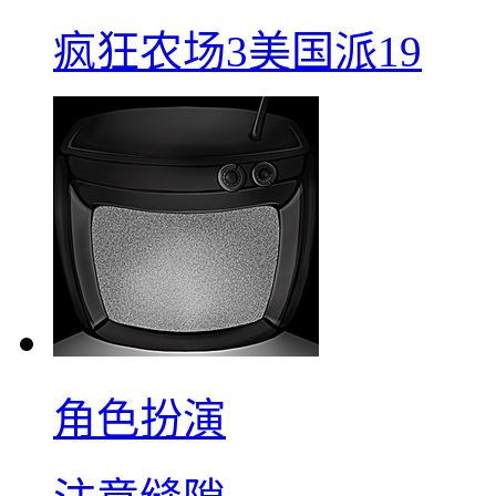
疯狂农场3美国派19
角色扮演