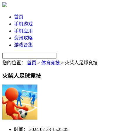
首页
手机游戏
手机应用
资讯攻略
游戏合集
您的位置：
首页
>
体育竞技
>
火柴人足球竞技
火柴人足球竞技
时间：
2024-02-23 15:25:05