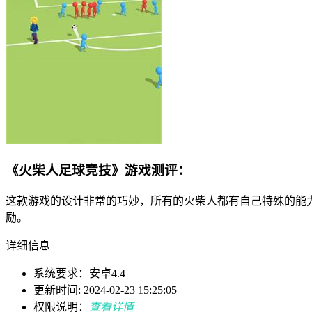
《火柴人足球竞技》游戏测评：
这款游戏的设计非常的巧妙，所有的火柴人都有自己特殊的能
励。
详细信息
系统要求：安卓4.4
更新时间: 2024-02-23 15:25:05
权限说明：
查看详情