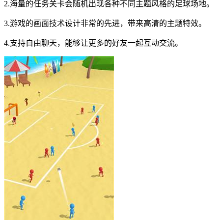
2.海量的任务关卡会随机出现各种不同主题风格的足球场地。
3.游戏的画面技术设计非常的先进，带来高清的主题特效。
4.支持自由聊天，能够让更多的好友一起互动交流。