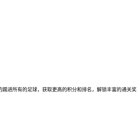
的踢进所有的足球，获取更高的积分和排名，解锁丰富的通关奖