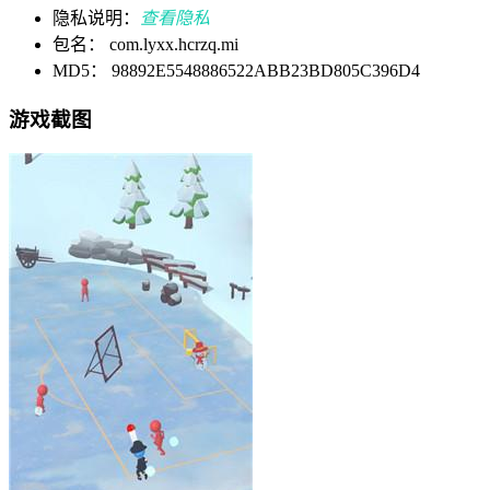
隐私说明：
查看隐私
包名： com.lyxx.hcrzq.mi
MD5： 98892E5548886522ABB23BD805C396D4
游戏截图