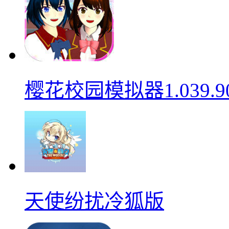
樱花校园模拟器1.039.9
天使纷扰冷狐版