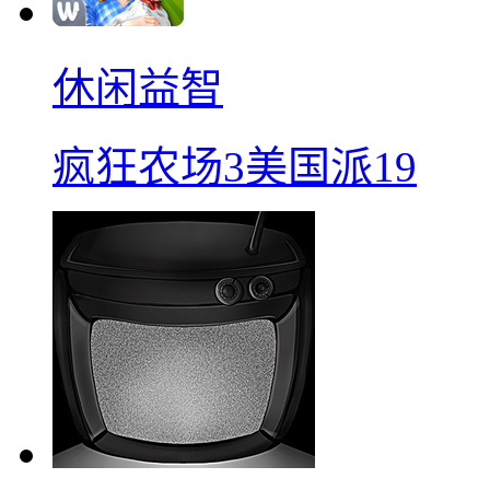
休闲益智
疯狂农场3美国派19