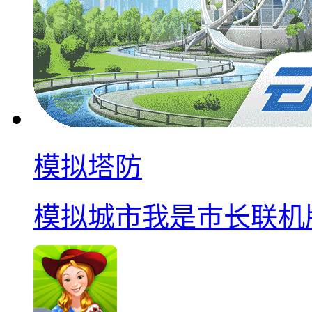
模拟塔防
模拟城市我是巿长联机