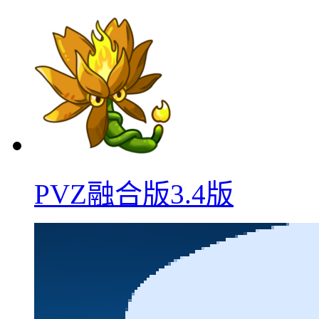
PVZ融合版3.4版