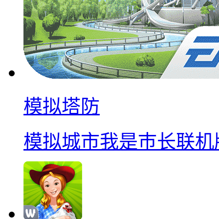
模拟塔防
模拟城市我是巿长联机