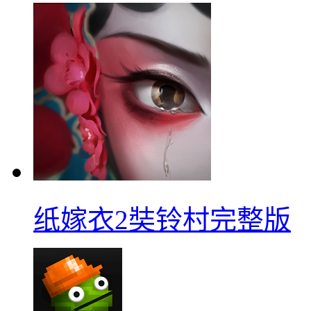
纸嫁衣2奘铃村完整版