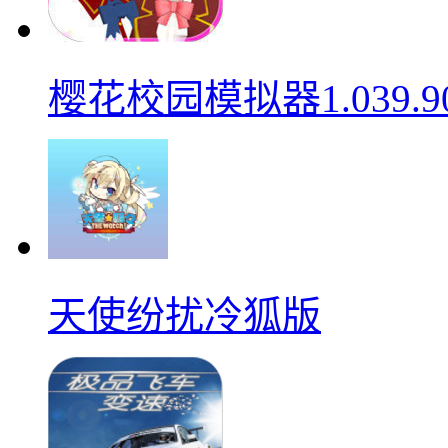
樱花校园模拟器1.039.9
天使纷扰冷狐版