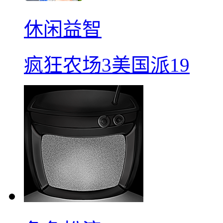
休闲益智
疯狂农场3美国派19