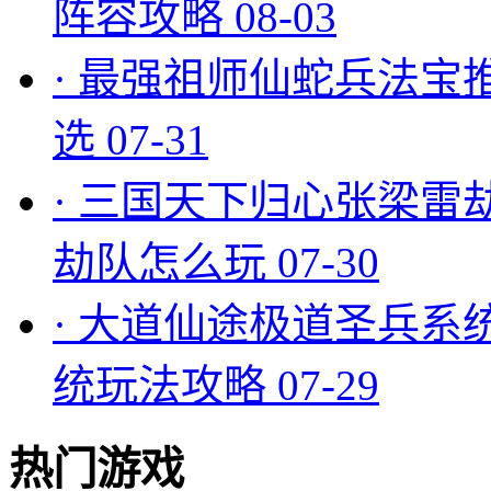
阵容攻略
08-03
·
最强祖师仙蛇兵法宝
选
07-31
·
三国天下归心张梁雷
劫队怎么玩
07-30
·
大道仙途极道圣兵系
统玩法攻略
07-29
热门游戏