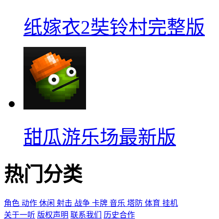
纸嫁衣2奘铃村完整版
甜瓜游乐场最新版
热门分类
角色
动作
休闲
射击
战争
卡牌
音乐
塔防
体育
挂机
关于一听
版权声明
联系我们
历史合作