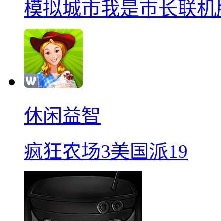
模拟城市我是巿长联机
休闲益智
疯狂农场3美国派19