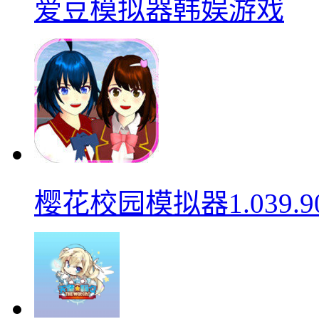
爱豆模拟器韩娱游戏
樱花校园模拟器1.039.9