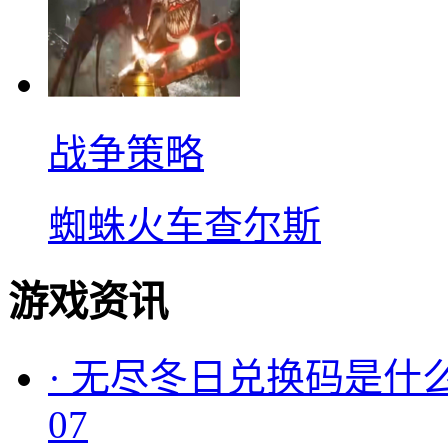
战争策略
蜘蛛火车查尔斯
游戏资讯
·
无尽冬日兑换码是什么
07