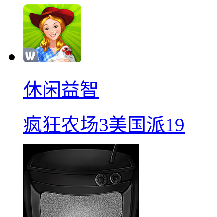
休闲益智
疯狂农场3美国派19