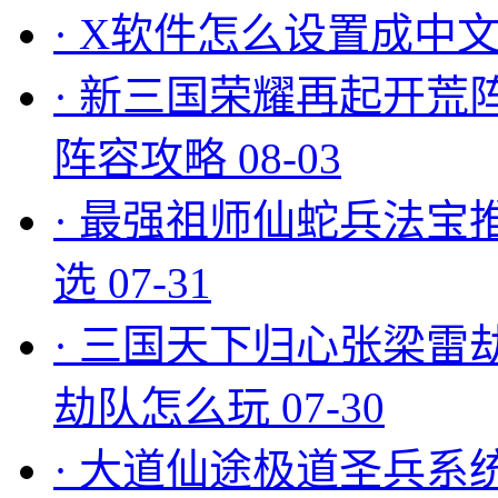
·
X软件怎么设置成中文
·
新三国荣耀再起开荒
阵容攻略
08-03
·
最强祖师仙蛇兵法宝
选
07-31
·
三国天下归心张梁雷
劫队怎么玩
07-30
·
大道仙途极道圣兵系