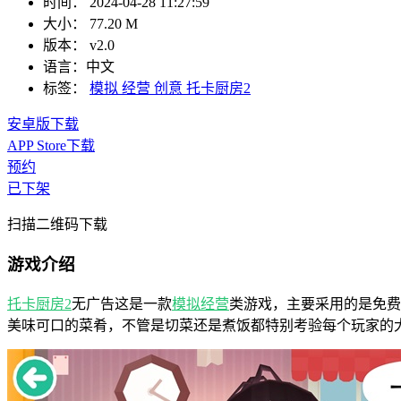
时间：
2024-04-28 11:27:59
大小：
77.20 M
版本：
v2.0
语言：
中文
标签：
模拟
经营
创意
托卡厨房2
安卓版下载
APP Store下载
预约
已下架
扫描二维码下载
游戏介绍
托卡厨房2
无广告这是一款
模拟
经营
类游戏，主要采用的是免费
美味可口的菜肴，不管是切菜还是煮饭都特别考验每个玩家的