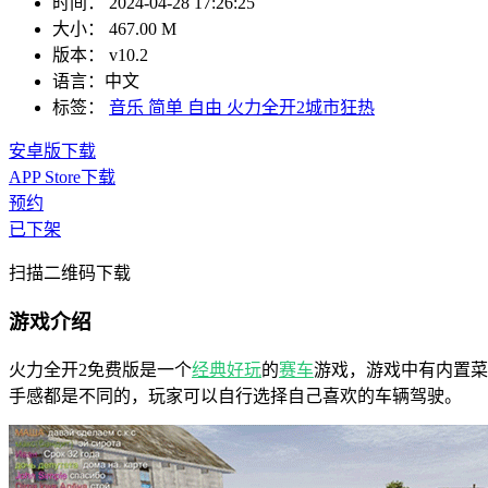
时间：
2024-04-28 17:26:25
大小：
467.00 M
版本：
v10.2
语言：
中文
标签：
音乐
简单
自由
火力全开2城市狂热
安卓版下载
APP Store下载
预约
已下架
扫描二维码下载
游戏介绍
火力全开2免费版是一个
经典
好玩
的
赛车
游戏，游戏中有内置菜
手感都是不同的，玩家可以自行选择自己喜欢的车辆驾驶。