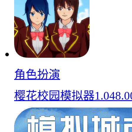
角色扮演
樱花校园模拟器1.048.