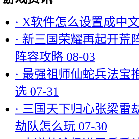
·
X软件怎么设置成中文
·
新三国荣耀再起开荒
阵容攻略
08-03
·
最强祖师仙蛇兵法宝
选
07-31
·
三国天下归心张梁雷
劫队怎么玩
07-30