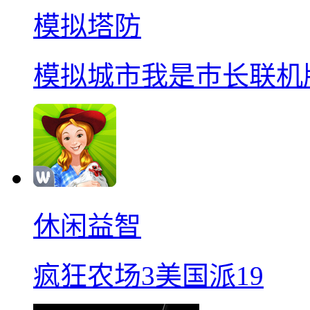
模拟塔防
模拟城市我是巿长联机
休闲益智
疯狂农场3美国派19