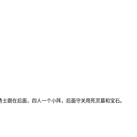
和勇士跟在后面，四人一个小阵，后面守关用死灵墓和宝石。