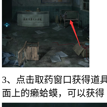
3、点击取药窗口获得道
面上的癞蛤蟆，可以获得