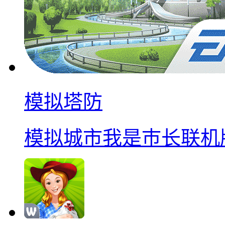
模拟塔防
模拟城市我是巿长联机