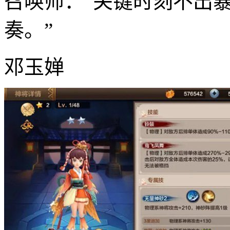
召唤师：“关键时刻不出
奏。”
邓玉婵