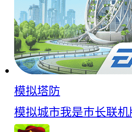
模拟塔防
模拟城市我是巿长联机