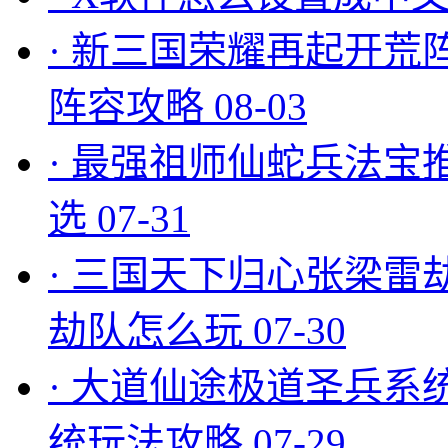
·
新三国荣耀再起开荒
阵容攻略
08-03
·
最强祖师仙蛇兵法宝
选
07-31
·
三国天下归心张梁雷
劫队怎么玩
07-30
·
大道仙途极道圣兵系
统玩法攻略
07-29