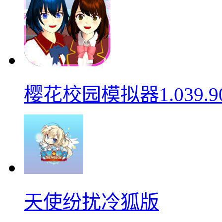
樱花校园模拟器1.039.9
天使纷扰冷狐版