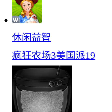
休闲益智
疯狂农场3美国派19