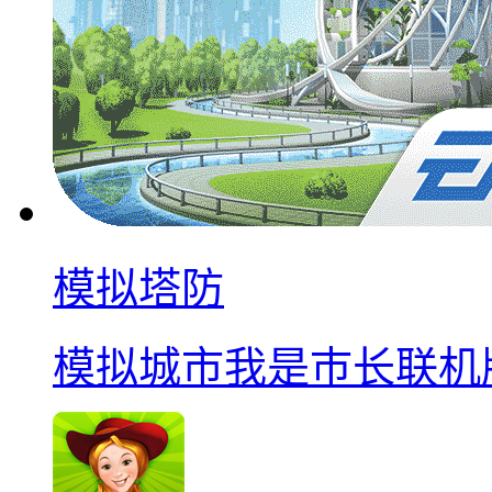
模拟塔防
模拟城市我是巿长联机