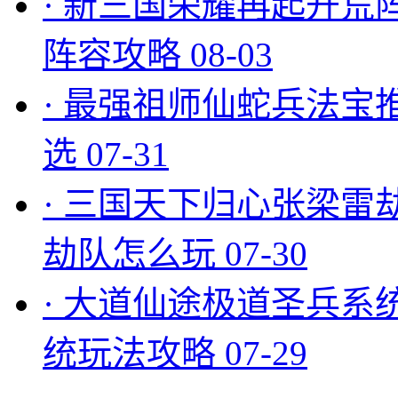
·
新三国荣耀再起开荒
阵容攻略
08-03
·
最强祖师仙蛇兵法宝
选
07-31
·
三国天下归心张梁雷
劫队怎么玩
07-30
·
大道仙途极道圣兵系
统玩法攻略
07-29