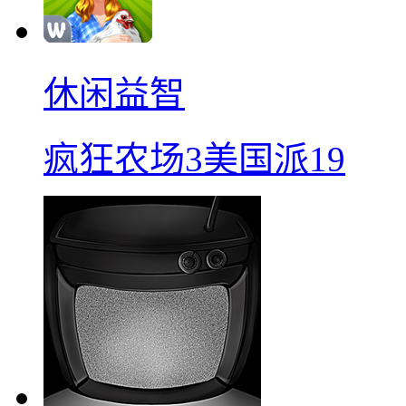
休闲益智
疯狂农场3美国派19