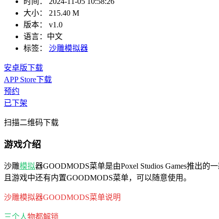
时间：
2024-11-05 10:58:26
大小：
215.40 M
版本：
v1.0
语言：
中文
标签：
沙雕模拟器
安卓版下载
APP Store下载
预约
已下架
扫描二维码下载
游戏介绍
沙雕
模拟
器GOODMODS菜单是由Poxel Studios Games推出的
且游戏中还有内置GOODMODS菜单，可以随意使用。
沙雕模拟器GOODMODS菜单说明
三个人
物都解锁