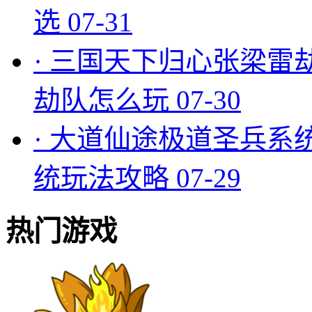
选
07-31
·
三国天下归心张梁雷
劫队怎么玩
07-30
·
大道仙途极道圣兵系
统玩法攻略
07-29
热门游戏