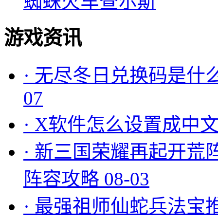
蜘蛛火车查尔斯
游戏资讯
·
无尽冬日兑换码是什么
07
·
X软件怎么设置成中文
·
新三国荣耀再起开荒
阵容攻略
08-03
·
最强祖师仙蛇兵法宝