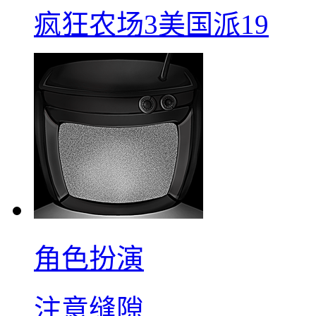
疯狂农场3美国派19
角色扮演
注意缝隙