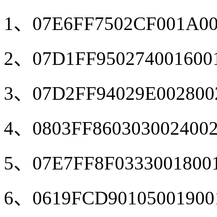
1、07E6FF7502CF001A00
2、07D1FF950274001600
3、07D2FF94029E002800
4、0803FF860303002400
5、07E7FF8F0333001800
6、0619FCD90105001900